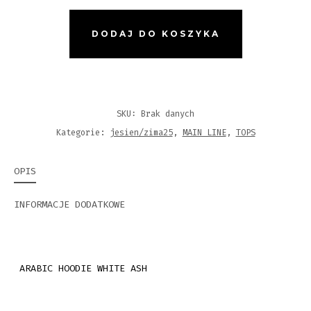
HOODIE
WHITE
DODAJ DO KOSZYKA
ASH
SKU:
Brak danych
Kategorie:
jesien/zima25
,
MAIN LINE
,
TOPS
OPIS
INFORMACJE DODATKOWE
ARABIC HOODIE WHITE ASH