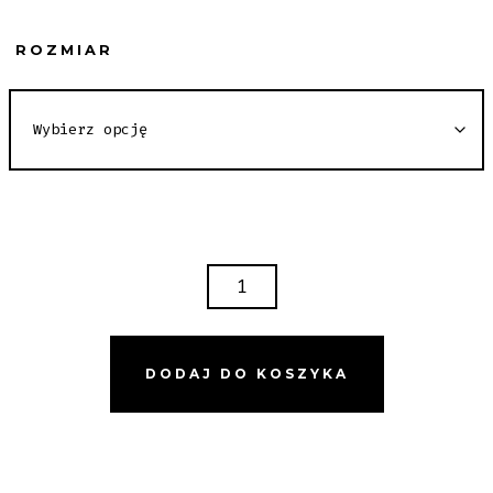
ROZMIAR
ILOŚĆ
BLACK
PRINTED
SHORTS
DODAJ DO KOSZYKA