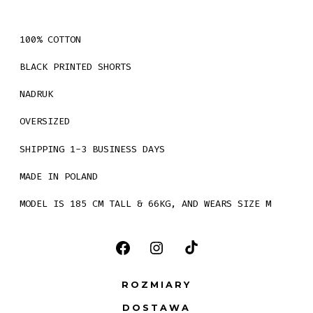
100% COTTON
BLACK PRINTED SHORTS
NADRUK
OVERSIZED
SHIPPING 1-3 BUSINESS DAYS
MADE IN POLAND
MODEL IS 185 CM TALL & 66KG, AND WEARS SIZE M
Otwórz
Otwórz
Otwórz
Facebook
Instagram
TikTok
ROZMIARY
w
w
w
DOSTAWA