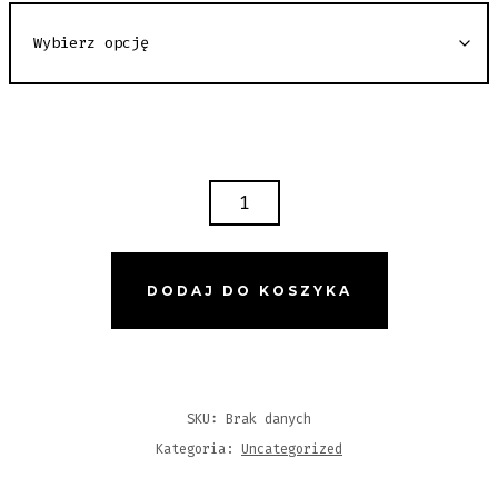
ILOŚĆ
755
TICKET
SHORTS
DODAJ DO KOSZYKA
LIGHTGRAY
SKU:
Brak danych
Kategoria:
Uncategorized