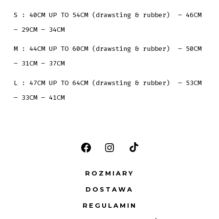
S : 40CM UP TO 54CM (drawsting & rubber) – 46CM
– 29CM – 34CM
M : 44CM UP TO 60CM (drawsting & rubber) – 50CM
– 31CM – 37CM
L : 47CM UP TO 64CM (drawsting & rubber) – 53CM
– 33CM – 41CM
Otwórz
Otwórz
Otwórz
Facebook
Instagram
TikTok
ROZMIARY
w
w
w
DOSTAWA
nowej
nowej
nowej
REGULAMIN
karcie
karcie
karcie